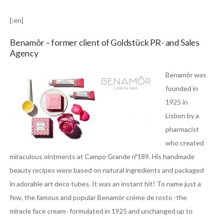
[:en]
Benamôr – former client of Goldstück PR- and Sales
Agency
Benamôr was
founded in
1925 in
Lisbon by a
pharmacist
who created
miraculous ointments at Campo Grande nº189. His handmade
beauty recipes were based on natural ingredients and packaged
in adorable art deco tubes. It was an instant hit! To name just a
few, the famous and popular Benamôr créme de rosto -the
miracle face cream- formulated in 1925 and unchanged up to