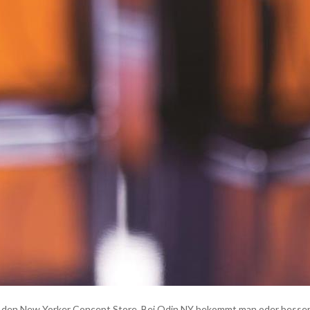
r den New Yorker Concept Store. Bei Odin NY bekommt man oder besser: