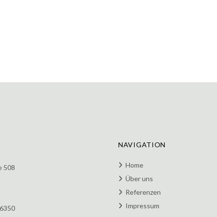
NAVIGATION
Home
e 508
Über uns
Referenzen
Impressum
 6350