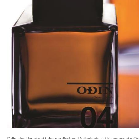
Odin, der Hauptgott der nordischen Mythologie, ist Namenspate fü