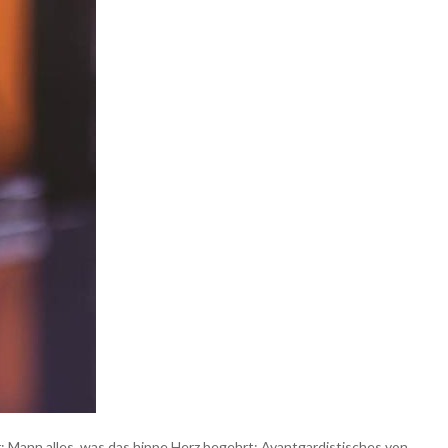
 Mann alles, was das hippe Herz begehrt: Avantgardistisches von