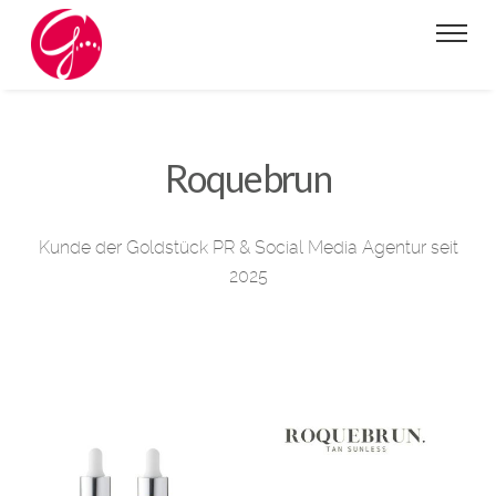
Roquebrun
Kunde der Goldstück PR & Social Media Agentur seit
2025