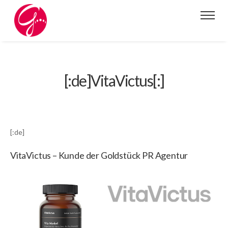
[:de]VitaVictus[:]
[:de]
VitaVictus – Kunde der Goldstück PR Agentur